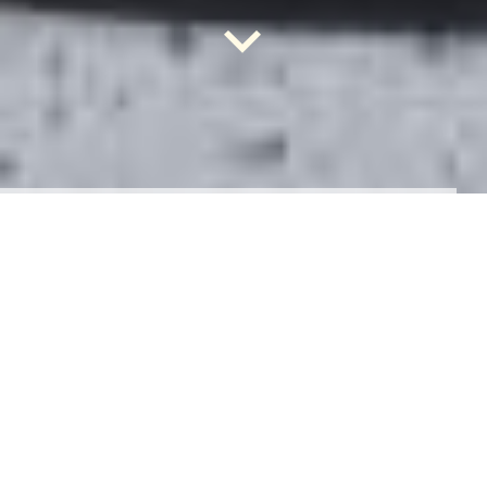
Patries
taarten shop.
Liefde gaat door de
maag.