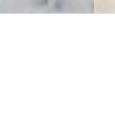
Patries
taarten shop.
Liefde gaat door de
maag.
Smashcake.